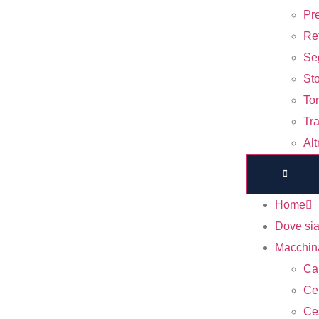
Pre
Ret
Seg
Sto
Tor
Tr
Alt
Home
Dove si
Macchin
Ca
Cen
Ce