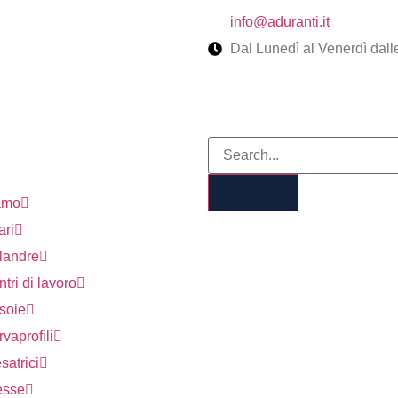
info@aduranti.it
Dal Lunedì al Venerdì dalle
amo
ari
landre
tri di lavoro
soie
vaprofili
satrici
esse