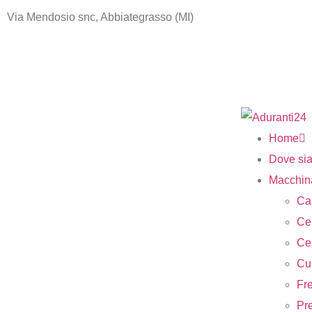
Via Mendosio snc, Abbiategrasso (MI)
Home
Dove si
Macchin
Ca
Cen
Ce
Cur
Fre
Pr