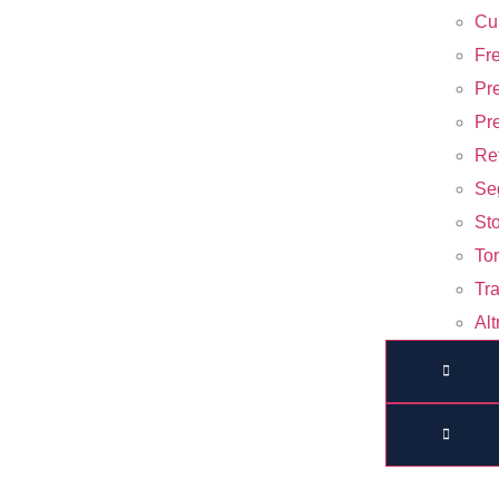
Cur
Fre
Pr
Pre
Ret
Seg
Sto
Tor
Tr
Alt