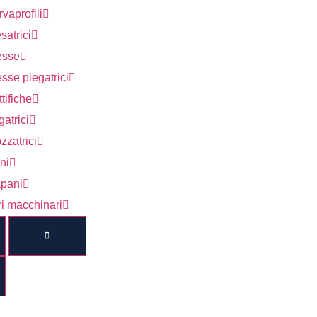
vaprofili
satrici
esse
sse piegatrici
tifiche
atrici
zzatrici
ni
apani
ri macchinari