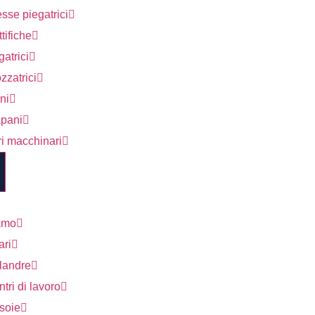
sse piegatrici
tifiche
atrici
zzatrici
ni
apani
ri macchinari
amo
ari
landre
tri di lavoro
soie