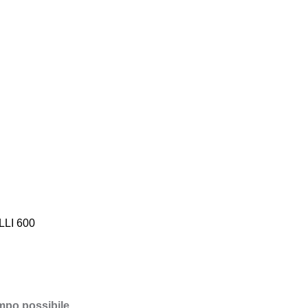
FOMP 2550
LI 600
empo possibile