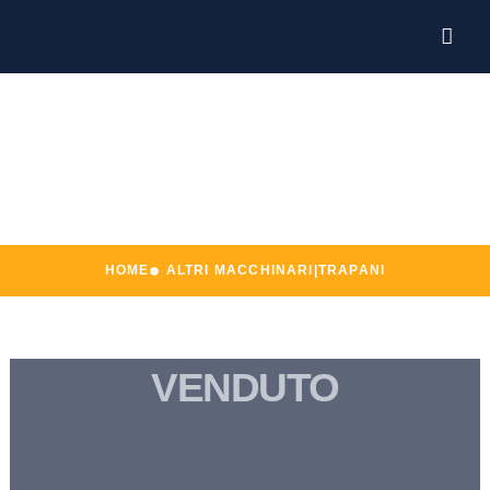
Altri macchinari|Trapani
HOME
ALTRI MACCHINARI|TRAPANI
VENDUTO