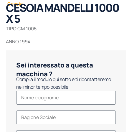
CESOIA MANDELLI 1000
Cesoie
X 5
TIPO CM 1005
ANNO 1994
Sei interessato a questa
macchina ?
Compila il modulo qui sotto e ti ricontatteremo
nel minor tempo possibile