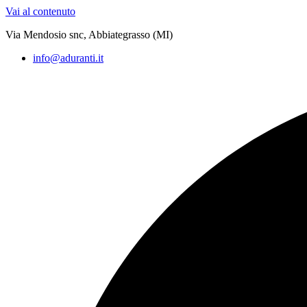
Vai al contenuto
Via Mendosio snc, Abbiategrasso (MI)
info@aduranti.it