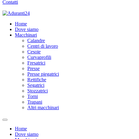
Contatti
Home
Dove siamo
Macchinari
Calandre
Centri di lavoro
Cesoie
Curvaprofili
Fresatrici
Presse
Presse piegatrici
Rettifiche
Segatrici
Stozzatrici
Torni
Trapani
Altri macchinari
Home
Dove siamo