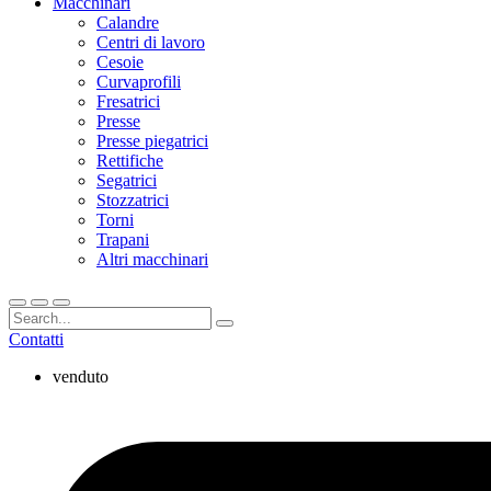
Macchinari
Calandre
Centri di lavoro
Cesoie
Curvaprofili
Fresatrici
Presse
Presse piegatrici
Rettifiche
Segatrici
Stozzatrici
Torni
Trapani
Altri macchinari
Contatti
venduto