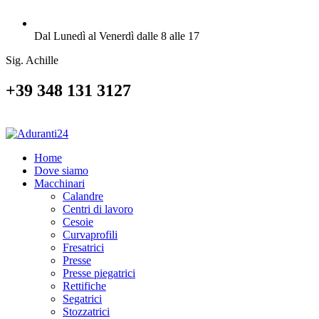
Dal Lunedì al Venerdì dalle 8 alle 17
Sig. Achille
+39 348 131 3127
Home
Dove siamo
Macchinari
Calandre
Centri di lavoro
Cesoie
Curvaprofili
Fresatrici
Presse
Presse piegatrici
Rettifiche
Segatrici
Stozzatrici