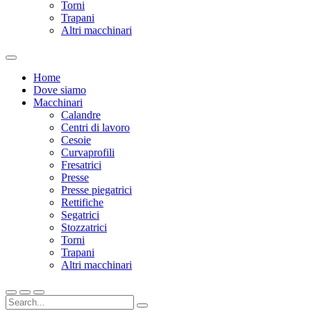
Torni
Trapani
Altri macchinari
Home
Dove siamo
Macchinari
Calandre
Centri di lavoro
Cesoie
Curvaprofili
Fresatrici
Presse
Presse piegatrici
Rettifiche
Segatrici
Stozzatrici
Torni
Trapani
Altri macchinari