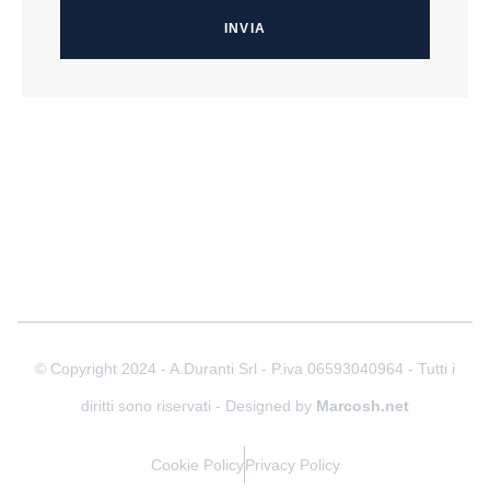
INVIA
© Copyright 2024 - A.Duranti Srl - P.iva 06593040964 - Tutti i
diritti sono riservati - Designed by
Marcosh.net
Cookie Policy
Privacy Policy